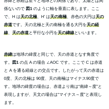
赤緯と赤経は星々と地球との関係であり、太陽とは関
係ないので
図1
のように軸を垂直に表します。ここ
で、H は
天の北極
、H’ は
天の南極
、赤色の大円は
天の
赤道
です。天の北極と天の南極を通る大円を
天の経
線
、
天の赤道
と平行な小円を
天の緯線
といいます。
赤緯
は地球の緯度と同じで、天の赤道となす角度で
す。
図1
の点 A の場合 ∠AOC です。ここで C は赤道
と A を通る経線との交点です。したがって天の赤道は
0度、天の北極は 90度、天の南極はマイナス90度で
す。地球の緯度の場合は、赤道より南は“南緯～度”と
表現しますが、天文の場合は“マイナス～度”と表現し
ます。