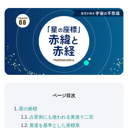
ページ目次
1.
星の座標
1.1.
占星術にも使われる黄道十二宮
1.2.
黄道を基準とした座標系