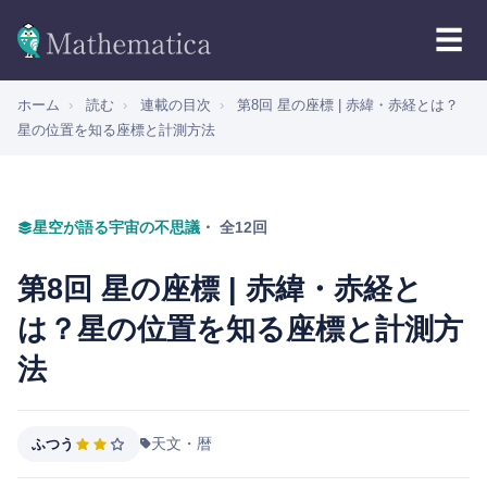
☰
ホーム
›
読む
›
連載の目次
›
第8回 星の座標 | 赤緯・赤経とは？
星の位置を知る座標と計測方法
星空が語る宇宙の不思議
・ 全12回
第8回 星の座標 | 赤緯・赤経と
は？星の位置を知る座標と計測方
法
天文・暦
ふつう