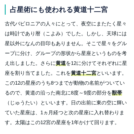
占星術にも使われる黄道十二宮
古代バビロニアの人々にとって、夜空にまたたく星々
は時計であり暦（こよみ）でした。しかし、天球には
星以外になんの目印もありません。そこで星々をグル
ープに分け、グループの形状から星座というものを考
え出しました。さらに
黄道
を12に分けてそれぞれに星
座を割り当てました。これを
黄道十二宮
といいます。
この12の星座のうち8つまでが動物の名前がついてい
るので、黄道の沿った南北に8度～9度の部分を
獣帯
（じゅうたい）といいます。日の出前に東の空に輝い
ていた星座は、1ヵ月経つと次の星座に入れ替わりま
す。太陽はこの12宮の星座を1年かけて回ります。