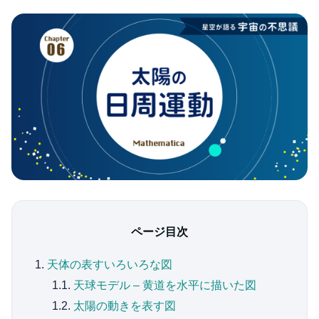
ページ目次
1.
天体の表すいろいろな図
1.1.
天球モデル – 黄道を水平に描いた図
1.2.
太陽の動きを表す図