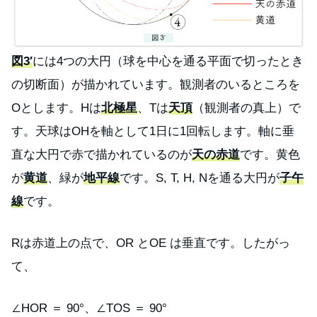
図3′
には4つの大円（球を中心を通る平面で切ったとき
の切断面）が描かれています。観測者のいるところを
Oとします。Hは
北極星
、Tは
天頂
（観測者の真上）で
す。天球はOHを軸として1日に1回転します。軸に垂
直な大円で赤で描かれているのが
天の赤道
です。黄色
が
黄道
、緑が
地平線
です。S, T, H, Nを通る大円が
子午
線
です。
Rは赤道上の点で、OR とOE は垂直です。したがっ
て、
∠HOR ＝ 90°、∠TOS ＝ 90°