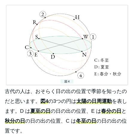
古代の人は、おそらく日の出の位置で季節を知ったの
だと思います。
図4
の3つの円は
太陽の日周運動
を表し
ます。D は
夏至の日
の日の出の位置、E は
春分の日
と
秋分の日
の日の出の位置、C は
冬至の日
の日の出の位
置です。