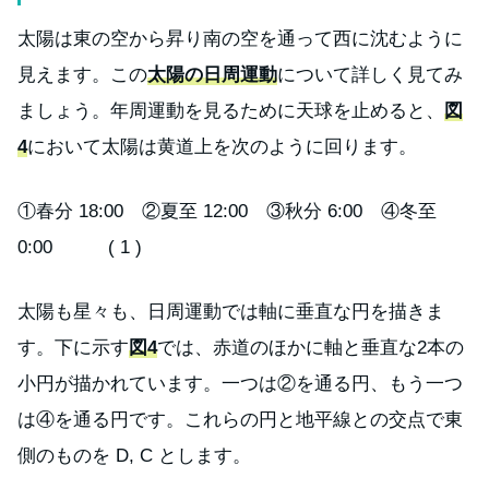
太陽は東の空から昇り南の空を通って西に沈むように
見えます。この
太陽の日周運動
について詳しく見てみ
ましょう。年周運動を見るために天球を止めると、
図
4
において太陽は黄道上を次のように回ります。
①春分 18:00 ②夏至 12:00 ③秋分 6:00 ④冬至
0:00 ( 1 )
太陽も星々も、日周運動では軸に垂直な円を描きま
す。下に示す
図4
では、赤道のほかに軸と垂直な2本の
小円が描かれています。一つは②を通る円、もう一つ
は④を通る円です。これらの円と地平線との交点で東
側のものを D, C とします。