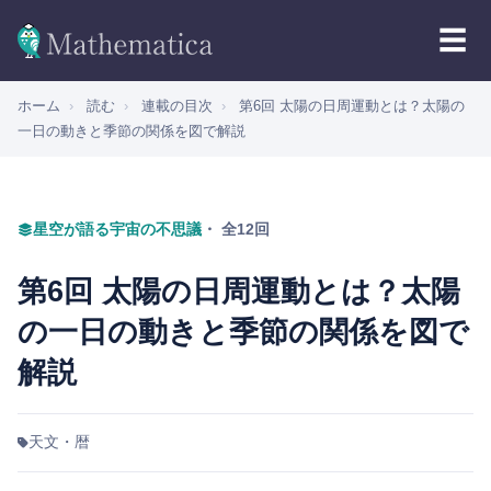
☰
ホーム
›
読む
›
連載の目次
›
第6回 太陽の日周運動とは？太陽の
一日の動きと季節の関係を図で解説
星空が語る宇宙の不思議
・ 全12回
第6回 太陽の日周運動とは？太陽
の一日の動きと季節の関係を図で
解説
天文・暦