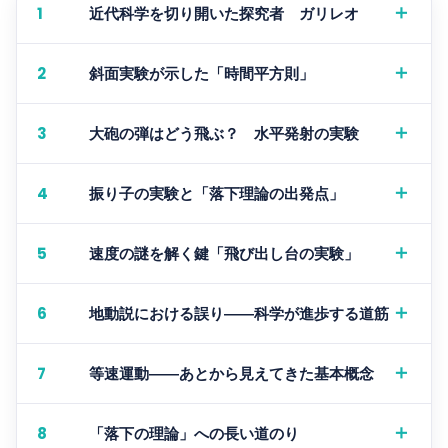
＋
1
近代科学を切り開いた探究者 ガリレオ
＋
2
斜面実験が示した「時間平方則」
＋
3
大砲の弾はどう飛ぶ？ 水平発射の実験
＋
4
振り子の実験と「落下理論の出発点」
＋
5
速度の謎を解く鍵「飛び出し台の実験」
＋
6
地動説における誤り――科学が進歩する道筋
＋
7
等速運動――あとから見えてきた基本概念
＋
8
「落下の理論」への長い道のり