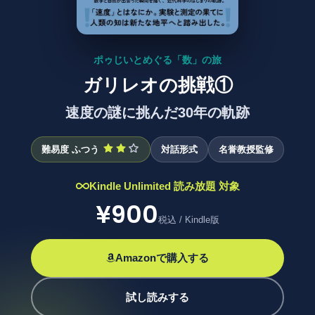
ポゥじいとめぐる「数」の旅
ガリレオの挑戦①
速度の謎に挑んだ30年の軌跡
難易度 ふつう
対話形式
名誉教授監修
Kindle Unlimited 読み放題 対象
¥900
税込 / Kindle版
Amazonで購入する
試し読みする