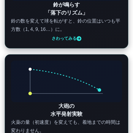
鈴が鳴らす
「落下のリズム」
機械や道具が科学の進歩に影響を与えるってこ
鈴の数を変えて球を転がすと、鈴の位置はいつも平
とですね。それって、今の私たちがコンピュー
方数（1, 4, 9, 16…）に。
タを手にして生活が変わったのと似ているか
さわってみる
も。
まさにその通りじゃ。今では、コンピュータ自
体を研究対象にした「コンピュータ・サイエン
ス」という学問も生まれておる。つまり、ある
技術の登場が、それまでの科学のやり方を根本
から変えてしまうことがあるというわけじゃ。
じゃがの、ガリレオが「近代科学の父」と呼ば
大砲の
れる真の理由は、この天文学の業績だけではな
水平発射実験
い。彼は生涯をかけて、実に30年ものあいだ思
火薬の量（初速度）を変えても、着地までの時間は
考の迷宮をさまよい続けた『最大の謎』があっ
変わりません。
たんじゃ。