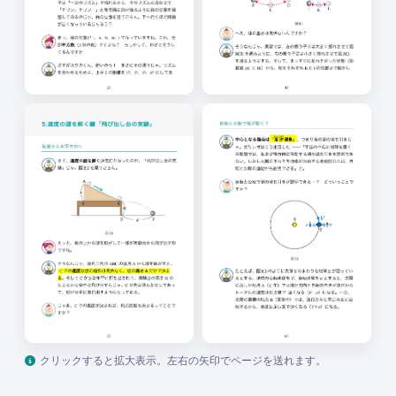
りますよね。後から「印象的なエピソード」が
つけ加えられちゃうってやつ。
その通りじゃ。それに実際のところ、世間一般
でガリレオの業績として一番知られているの
は、落下の実験よりもむしろ「天文学」の分野
なんじゃ。彼は望遠鏡を使って初めて天体を観
測し、いくつもの驚くべき発見をしたんじゃ
よ。
ガリレオが望遠鏡を発明したんですか？
そこはよくある誤解じゃな。実は、望遠鏡を発
明したのはガリレオではないんじゃ。だが、ガ
クリックすると拡大表示。左右の矢印でページを送れます。
リレオは望遠鏡を改良して、人類で初めて「夜
空」に向けたんじゃ。