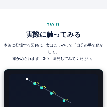
へぇ、作った人じゃなくて、使い道を変えた人
なんだ。
TRY IT
実際に触ってみる
その通り。そして彼は、誰も見たことのない宇
宙の姿を目撃した。月の表面がボコボコしてい
本編に登場する図解は、実はこうやって「自分の手で動か
ること、木星の衛星が回っていること…。多く
して」
の新しい事実を明らかにしたんじゃよ。それま
確かめられます。3つ、味見してみてください。
での常識だった「天界は完全無欠でツルツルな
世界だ」という思い込みを、たった一本の筒で
ひっくり返してしまったんじゃよ。望遠鏡の登
場は、それまで肉眼でしか見られなかった宇宙
の姿を一変させ、天文学のあり方そのものを根
本から変えてしまったんじゃ。ガリレオが天体
観測を始めてから400年目の2009年は「国際天
文年」と名付けられておるほどじゃよ。