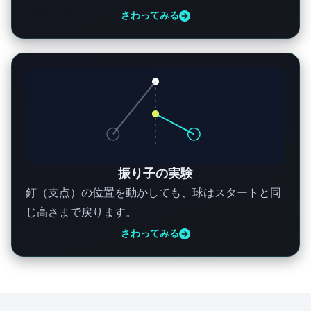
さわってみる
30年もさまよった迷宮…！ それはいったい何
なんですか？
それこそが、カズオくんが最初に言った「物を
落とした」という話の核心……つまり『物がど
う落ちるか』という落下の理論、もっと言えば
『速度の正体』を数学的に突き止めることじゃ
振り子の実験
った。
釘（支点）の位置を動かしても、球はスタートと同
じ高さまで戻ります。
えっ、「速度」ですか？ 車のスピードとか、
さわってみる
小学校で習う「はじき（速さ＝距離÷時間）」
のことですよね。そんなに難しいことなんです
か？