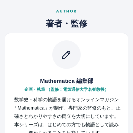
ほっほっ、まさにその『当たり前』こそが落と
AUTHOR
し穴なんじゃよ。それこそが、ガリレオの功績
を伝えるのを邪魔している『大きな壁』なんじ
著者・監修
ゃ。現代のわしらが『あまりに当たり前』だと
思っているその感覚こそが、当時のガリレオが
直面した途方もない困難を見えなくさせてお
る。想像してごらん。当時のヨーロッパには、
今のような正確な時計はない。共通の定規もな
い。それどころか、現代なら当たり前に使う
「距離を時間で割る」という計算すら、当時の
Mathematica 編集部
数学ではできなかったのじゃ。
企画・執筆 （監修：電気通信大学名誉教授）
数学史・科学の物語を届けるオンラインマガジン
ええっ！？ 時計もなくて、割り算も禁
「Mathematica」が制作。専門家の監修のもと、正
止！？ そんな状態で、どうやってスピードを
確さとわかりやすさの両立を大切にしています。
測るんですか！？
本シリーズは、はじめての方でも物語として読み
進められることを目指しています。