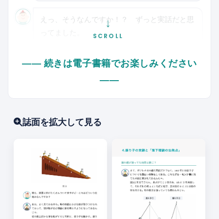
えっ、そうなんですか！？ ずっと実話だと思
↓
ってました。
SCROLL
―― 続きは電子書籍でお楽しみください
ふふ、無理もない。世界中で語り継がれてい
る、あまりに有名な伝説じゃからな。実は、
――
「重い物と軽い物が（空気抵抗を除けば）同じ
ように落ちる」ということは、ガリレオの時代
にはすでにある程度知られておったんじゃ。じ
誌面を拡大して見る
ゃが、それをきちんとした『理論』として整理
したのがガリレオの大きな貢献じゃよ。だから
ピサの斜塔の話は、ガリレオの考えを象徴的に
伝えるために作られた、いわば"科学的伝説"の
ようなものかもしれんな。
なるほど〜。偉人伝にはそういう話ってよくあ