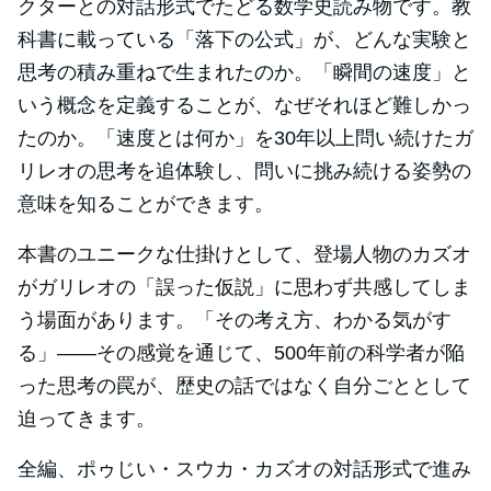
クターとの対話形式でたどる数学史読み物です。教
科書に載っている「落下の公式」が、どんな実験と
思考の積み重ねで生まれたのか。「瞬間の速度」と
いう概念を定義することが、なぜそれほど難しかっ
たのか。「速度とは何か」を30年以上問い続けたガ
リレオの思考を追体験し、問いに挑み続ける姿勢の
意味を知ることができます。
本書のユニークな仕掛けとして、登場人物のカズオ
がガリレオの「誤った仮説」に思わず共感してしま
う場面があります。「その考え方、わかる気がす
る」――その感覚を通じて、500年前の科学者が陥
った思考の罠が、歴史の話ではなく自分ごととして
迫ってきます。
全編、ポゥじい・スウカ・カズオの対話形式で進み