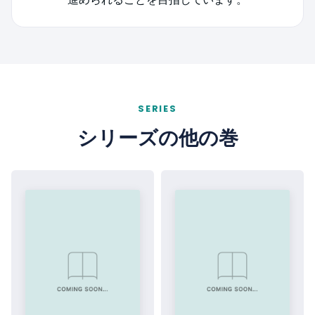
そうじゃろう？ 共通のインフラも概念もない
世界で、彼がいかにして「速度」という概念に
たどり着いたのか…。当時の数学のルールを丁
寧に紐解いていかねば、彼の本当の凄さは見え
てこないんじゃ。まずは、現代の我々の「速
度」の感覚と何が違ったのか、そこから解説し
SERIES
ていこう。
シリーズの他の巻